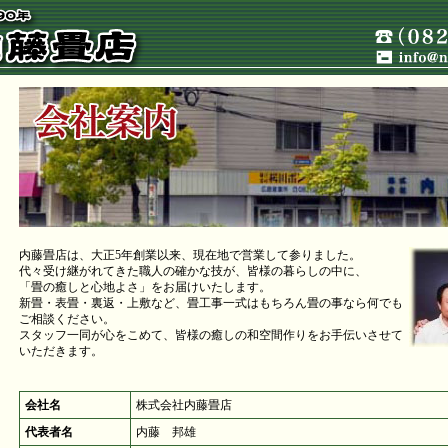
内藤畳店は、大正5年創業以来、現在地で営業して参りました。
代々受け継がれてきた職人の確かな技が、皆様の暮らしの中に、
「畳の癒しと心地よさ」をお届けいたします。
新畳・表畳・裏返・上敷など、畳工事一式はもちろん畳の事なら何でも
ご相談ください。
スタッフ一同が心をこめて、皆様の癒しの和空間作りをお手伝いさせて
いただきます。
会社名
株式会社内藤畳店
代表者名
内藤 邦雄