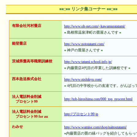
リンク集コーナー
■■□■■
■■□■■
有限会社河村畳店
http://www.oh-net.com/~kawamuratatami/
島根県温泉津町の畳屋さんです
■
■
能登畳店
http://www.nototatami.com/
神戸の畳屋さんです
■
■
茨城県畳高等職業訓練校
http://www.tatami.school-info.jp/
内藤畳店4代目の卒業した訓練校です
■
■
西本急送株式会社
http://www.nishikyu.com/
4代目の中学校からの友達です。がんばっ
■
法人電話料金削減
http://tob-hiroshima.com/000_top_procent.html
プロセント99
法人電話料金削減
http://プロセント99.jp
プロセント99 for au
わみせ
http://www.wamise.com/shop/naitoutatami/
内藤畳店の畳の縁バッグを紹介してもらっ
■