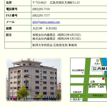
住所
〒733-0022 広島市西区天満町11-23
電話番号
(082)292-7110
FAX番号
(082)291-7177
メール
info@naitou-tatami.com
創業
大正5年 ８月10日
設立
有限会社内藤畳店（昭和22年4月25日）
株式会社内藤畳店（昭和26年1月15日）
駒澤大学同窓会 広島県支部 事務局